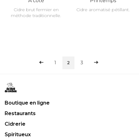
À côté
Printemps
Cidre brut fermier en
Cidre aromatisé pétillant.
méthode traditionnelle.
1
2
3
Boutique en ligne
Restaurants
Cidrerie
Spiritueux