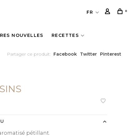
0
FR
ÈRES NOUVELLES
RECETTES
Partager ce produit:
Facebook
Twitter
Pinterest
SINS
ÇU
aromatisé pétillant.