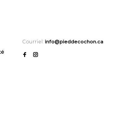
Courriel:
info@pieddecochon.ca
té