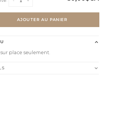
té:
-
+
AJOUTER AU PANIER
ÇU
 sur place seulement.
LS