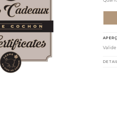
Quanti
APER
Valide
DETAI