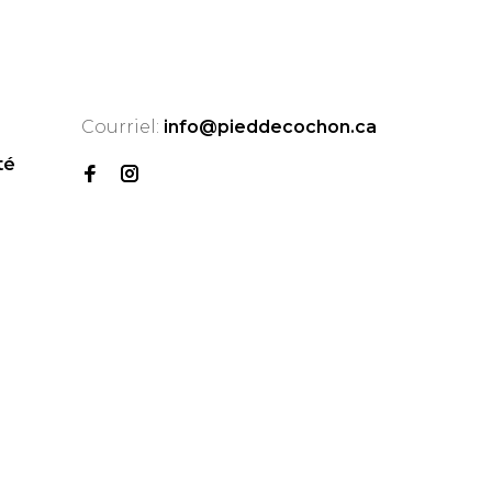
Courriel:
info@pieddecochon.ca
té