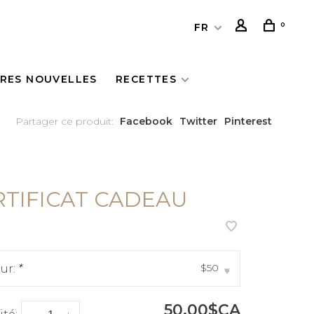
0
FR
ÈRES NOUVELLES
RECETTES
Partager ce produit:
Facebook
Twitter
Pinterest
RTIFICAT CADEAU
$50
eur:
*
▾
50,00$CA